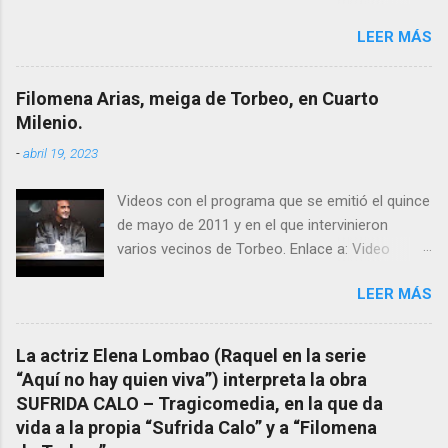
conocemos y valoramos la importancia que en
LEER MÁS
el pasado siglo tuvo esta “curandeira” por sus
“obras y milagros”, pero también como
excelente difusora del nombre de nuestro
Filomena Arias, meiga de Torbeo, en Cuarto
pueblo, no en vano es reconocida por muchos
Milenio.
estudiosos del tema como “ probablemente la
-
abril 19, 2023
más importante curandera de Galicia” . En
esta ocasión retomamos el tema para hacer
Videos con el programa que se emitió el quince
mención a ANTON PATIÑO REGUEIRA (ya
de mayo de 2011 y en el que intervinieron
fallecido) cuyo empeño por estudiar y dar a
varios vecinos de Torbeo. Enlace a: Video
conocer a esta “sabia” y por ende a Torbeo no
Cuarto Milenio Video con programa original
le fue nunca suficientemente reconocido.
LEER MÁS
completo emitido en CUARTO MILENIO En
También reproducimos integro el articulo que
Facebook otra copia con mejor resolución:
en el año 2000 publico Ángel Arnaiz recogiendo
Facebook CUARTO MILENIO - Filomena Arias.
información de primera mano que le
La actriz Elena Lombao (Raquel en la serie
suministraron David (nieto de Filomena) y
“Aquí no hay quien viva”) interpreta la obra
algunos vecinos mas del pueblo.
SUFRIDA CALO – Tragicomedia, en la que da
Dejamos para otro momento la ...
vida a la propia “Sufrida Calo” y a “Filomena