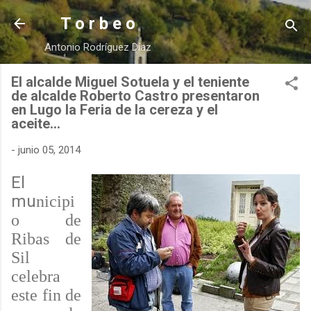
Ir al contenido principal
T o r b e o
Antonio Rodríguez Díaz
El alcalde Miguel Sotuela y el teniente
de alcalde Roberto Castro presentaron
en Lugo la Feria de la cereza y el
aceite…
-
junio 05, 2014
El
mu
nicipi
o de
Ribas de
Sil
celebra
este fin de