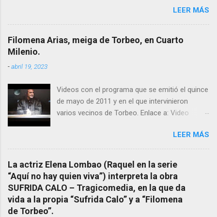
LEER MÁS
el pasado siglo tuvo esta “curandeira” por sus
“obras y milagros”, pero también como
excelente difusora del nombre de nuestro
Filomena Arias, meiga de Torbeo, en Cuarto
pueblo, no en vano es reconocida por muchos
Milenio.
estudiosos del tema como “ probablemente la
-
abril 19, 2023
más importante curandera de Galicia” . En
esta ocasión retomamos el tema para hacer
Videos con el programa que se emitió el quince
mención a ANTON PATIÑO REGUEIRA (ya
de mayo de 2011 y en el que intervinieron
fallecido) cuyo empeño por estudiar y dar a
varios vecinos de Torbeo. Enlace a: Video
conocer a esta “sabia” y por ende a Torbeo no
Cuarto Milenio Video con programa original
le fue nunca suficientemente reconocido.
LEER MÁS
completo emitido en CUARTO MILENIO En
También reproducimos integro el articulo que
Facebook otra copia con mejor resolución:
en el año 2000 publico Ángel Arnaiz recogiendo
Facebook CUARTO MILENIO - Filomena Arias.
información de primera mano que le
La actriz Elena Lombao (Raquel en la serie
suministraron David (nieto de Filomena) y
“Aquí no hay quien viva”) interpreta la obra
algunos vecinos mas del pueblo.
SUFRIDA CALO – Tragicomedia, en la que da
Dejamos para otro momento la ...
vida a la propia “Sufrida Calo” y a “Filomena
de Torbeo”.