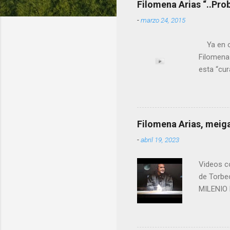
Filomena Arias “..Pro
-
marzo 24, 2015
Ya en ot
Filomena
esta “cu
nuestro 
más impo
ANTON PA
ende a T
Filomena Arias, meiga
que en e
-
abril 19, 2023
David (n
Videos co
de Torbe
MILENIO 