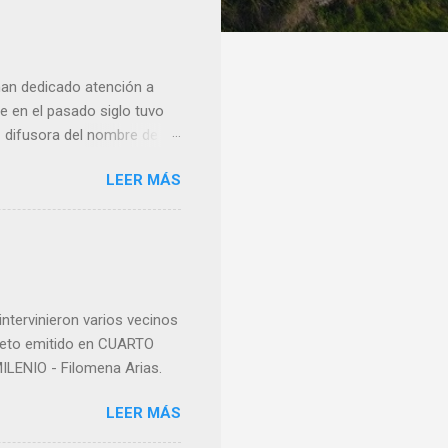
han dedicado atención a
 en el pasado siglo tuvo
e difusora del nombre de
como “ probablemente la
LEER MÁS
ma para hacer mención a
nocer a esta “sabia” y por
imos integro el articulo
mano que le suministraron
a otro momento la ...
ntervinieron varios vecinos
pleto emitido en CUARTO
LENIO - Filomena Arias.
LEER MÁS