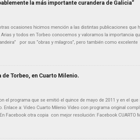
bablemente la más importante curandera de Galicia”
ras ocasiones hicimos mención a las distintas publicaciones que 
 Arias y todos en Torbeo conocemos y valoramos la importancia que
randeira” por sus “obras y milagros”, pero también como excelent
pueblo, no en vano es reconocida por muchos estudiosos del tema 
rtante curandera de Galicia” . En esta ocasión retomamos el te
TIÑO REGUEIRA (ya fallecido) cuyo empeño por estudiar y dar a co
orbeo no le fue nunca suficientemente reconocido. También reproduc
 de Torbeo, en Cuarto Milenio.
l año 2000 publico Ángel Arnaiz recogiendo información de primera 
ieto de Filomena) y algunos vecinos mas del pueblo. Dejamos par
n el programa que se emitió el quince de mayo de 2011 y en el que i
o. Enlace a: Video Cuarto Milenio Video con programa original com
En Facebook otra copia con mejor resolución: Facebook CUARTO MI