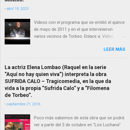
estudiosos del tema como “ probablemente la
-
abril 19, 2023
más importante curandera de Galicia” . En
esta ocasión retomamos el tema para hacer
Videos con el programa que se emitió el quince
mención a ANTON PATIÑO REGUEIRA (ya
de mayo de 2011 y en el que intervinieron
fallecido) cuyo empeño por estudiar y dar a
varios vecinos de Torbeo. Enlace a: Video
conocer a esta “sabia” y por ende a Torbeo no
Cuarto Milenio Video con programa original
le fue nunca suficientemente reconocido.
LEER MÁS
completo emitido en CUARTO MILENIO En
También reproducimos integro el articulo que
Facebook otra copia con mejor resolución:
en el año 2000 publico Ángel Arnaiz recogiendo
Facebook CUARTO MILENIO - Filomena Arias.
información de primera mano que le
La actriz Elena Lombao (Raquel en la serie
suministraron David (nieto de Filomena) y
“Aquí no hay quien viva”) interpreta la obra
algunos vecinos mas del pueblo.
SUFRIDA CALO – Tragicomedia, en la que da
Dejamos para otro momento la ...
vida a la propia “Sufrida Calo” y a “Filomena
de Torbeo”.
-
septiembre 21, 2016
Poco más sabemos de esta obra que se podrá
ver a partir del 3 de octubre en “Los Luchana”