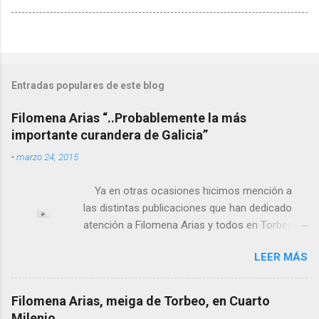
Entradas populares de este blog
Filomena Arias “..Probablemente la más
importante curandera de Galicia”
-
marzo 24, 2015
Ya en otras ocasiones hicimos mención a
las distintas publicaciones que han dedicado
atención a Filomena Arias y todos en Torbeo
conocemos y valoramos la importancia que en
LEER MÁS
el pasado siglo tuvo esta “curandeira” por sus
“obras y milagros”, pero también como
excelente difusora del nombre de nuestro
Filomena Arias, meiga de Torbeo, en Cuarto
pueblo, no en vano es reconocida por muchos
Milenio.