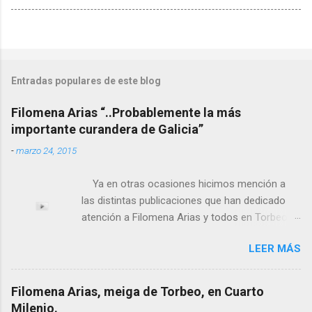
Entradas populares de este blog
Filomena Arias “..Probablemente la más
importante curandera de Galicia”
-
marzo 24, 2015
Ya en otras ocasiones hicimos mención a
las distintas publicaciones que han dedicado
atención a Filomena Arias y todos en Torbeo
conocemos y valoramos la importancia que en
LEER MÁS
el pasado siglo tuvo esta “curandeira” por sus
“obras y milagros”, pero también como
excelente difusora del nombre de nuestro
Filomena Arias, meiga de Torbeo, en Cuarto
pueblo, no en vano es reconocida por muchos
Milenio.