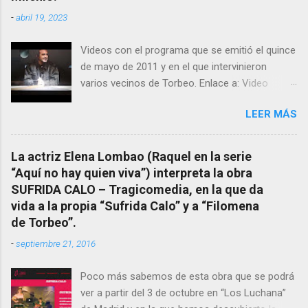
estudiosos del tema como “ probablemente la
-
abril 19, 2023
más importante curandera de Galicia” . En
esta ocasión retomamos el tema para hacer
Videos con el programa que se emitió el quince
mención a ANTON PATIÑO REGUEIRA (ya
de mayo de 2011 y en el que intervinieron
fallecido) cuyo empeño por estudiar y dar a
varios vecinos de Torbeo. Enlace a: Video
conocer a esta “sabia” y por ende a Torbeo no
Cuarto Milenio Video con programa original
le fue nunca suficientemente reconocido.
LEER MÁS
completo emitido en CUARTO MILENIO En
También reproducimos integro el articulo que
Facebook otra copia con mejor resolución:
en el año 2000 publico Ángel Arnaiz recogiendo
Facebook CUARTO MILENIO - Filomena Arias.
información de primera mano que le
La actriz Elena Lombao (Raquel en la serie
suministraron David (nieto de Filomena) y
“Aquí no hay quien viva”) interpreta la obra
algunos vecinos mas del pueblo.
SUFRIDA CALO – Tragicomedia, en la que da
Dejamos para otro momento la ...
vida a la propia “Sufrida Calo” y a “Filomena
de Torbeo”.
-
septiembre 21, 2016
Poco más sabemos de esta obra que se podrá
ver a partir del 3 de octubre en “Los Luchana”