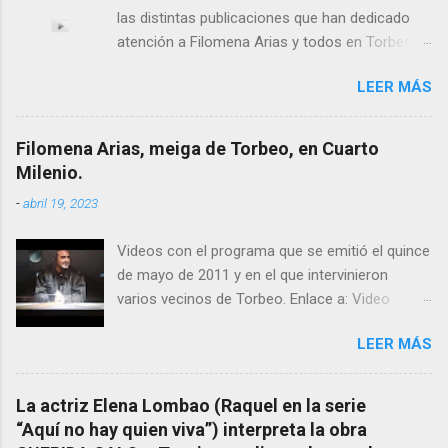
las distintas publicaciones que han dedicado
atención a Filomena Arias y todos en Torbeo
conocemos y valoramos la importancia que en
LEER MÁS
el pasado siglo tuvo esta “curandeira” por sus
“obras y milagros”, pero también como
excelente difusora del nombre de nuestro
Filomena Arias, meiga de Torbeo, en Cuarto
pueblo, no en vano es reconocida por muchos
Milenio.
estudiosos del tema como “ probablemente la
-
abril 19, 2023
más importante curandera de Galicia” . En
esta ocasión retomamos el tema para hacer
Videos con el programa que se emitió el quince
mención a ANTON PATIÑO REGUEIRA (ya
de mayo de 2011 y en el que intervinieron
fallecido) cuyo empeño por estudiar y dar a
varios vecinos de Torbeo. Enlace a: Video
conocer a esta “sabia” y por ende a Torbeo no
Cuarto Milenio Video con programa original
le fue nunca suficientemente reconocido.
LEER MÁS
completo emitido en CUARTO MILENIO En
También reproducimos integro el articulo que
Facebook otra copia con mejor resolución:
en el año 2000 publico Ángel Arnaiz recogiendo
Facebook CUARTO MILENIO - Filomena Arias.
información de primera mano que le
La actriz Elena Lombao (Raquel en la serie
suministraron David (nieto de Filomena) y
“Aquí no hay quien viva”) interpreta la obra