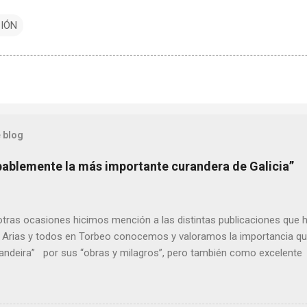
CIÓN
 blog
bablemente la más importante curandera de Galicia”
ras ocasiones hicimos mención a las distintas publicaciones que 
 Arias y todos en Torbeo conocemos y valoramos la importancia que
randeira” por sus “obras y milagros”, pero también como excelent
pueblo, no en vano es reconocida por muchos estudiosos del tema 
rtante curandera de Galicia” . En esta ocasión retomamos el te
TIÑO REGUEIRA (ya fallecido) cuyo empeño por estudiar y dar a co