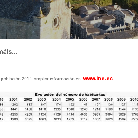
Ir al contenido principal
áis...
www.ine.es
 población 2012, ampliar información en