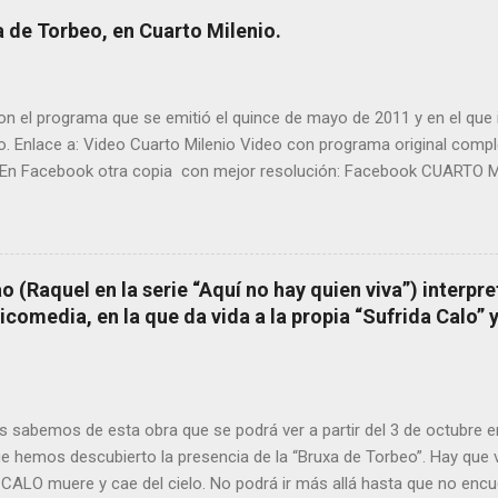
orbeo no le fue nunca suficientemente reconocido. También reproduc
 de Torbeo, en Cuarto Milenio.
l año 2000 publico Ángel Arnaiz recogiendo información de primera 
ieto de Filomena) y algunos vecinos mas del pueblo. Dejamos par
n el programa que se emitió el quince de mayo de 2011 y en el que i
o. Enlace a: Video Cuarto Milenio Video con programa original com
En Facebook otra copia con mejor resolución: Facebook CUARTO MI
 (Raquel en la serie “Aquí no hay quien viva”) interpre
omedia, en la que da vida a la propia “Sufrida Calo” 
 sabemos de esta obra que se podrá ver a partir del 3 de octubre 
ue hemos descubierto la presencia de la “Bruxa de Torbeo”. Hay que v
CALO muere y cae del cielo. No podrá ir más allá hasta que no encu