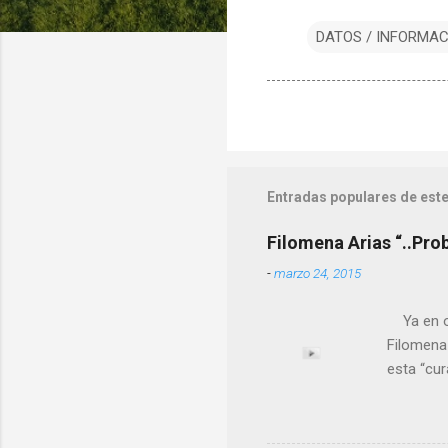
DATOS / INFORMA
Entradas populares de este
Filomena Arias “..Pro
-
marzo 24, 2015
Ya en ot
Filomena
esta “cu
nuestro 
más impo
ANTON PA