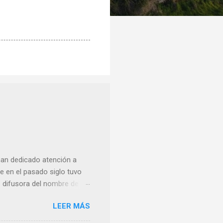
han dedicado atención a
 en el pasado siglo tuvo
e difusora del nombre de
como “ probablemente la
LEER MÁS
ma para hacer mención a
nocer a esta “sabia” y por