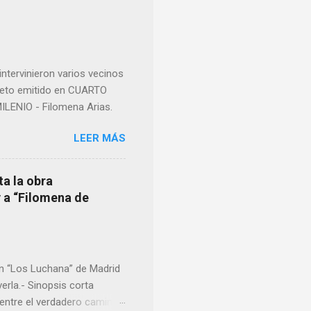
imos integro el articulo
mano que le suministraron
a otro momento la ...
ntervinieron varios vecinos
pleto emitido en CUARTO
LENIO - Filomena Arias.
LEER MÁS
ta la obra
y a “Filomena de
en “Los Luchana” de Madrid
erla.- Sinopsis corta
entre el verdadero camino.