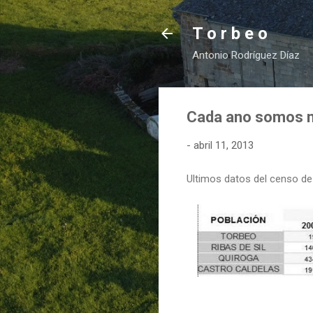
T o r b e o
Antonio Rodríguez Díaz
Cada ano somos m
-
abril 11, 2013
Ultimos datos del censo de