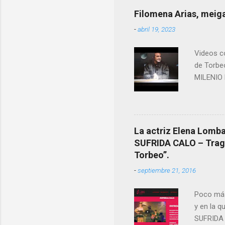
ende a T
Filomena Arias, meiga
que en e
-
abril 19, 2023
David (n
Videos co
de Torbe
MILENIO 
La actriz Elena Lombao
SUFRIDA CALO – Tragic
Torbeo”.
-
septiembre 21, 2016
Poco más
y en la q
SUFRIDA 