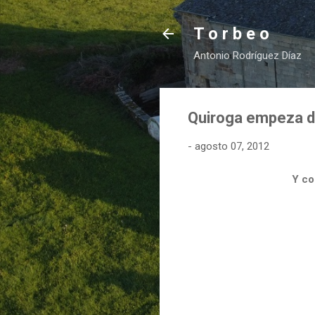
T o r b e o
Antonio Rodríguez Díaz
Quiroga empeza de
-
agosto 07, 2012
Y co