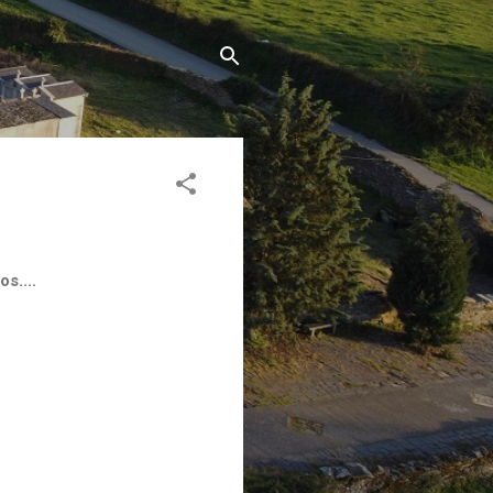
s....