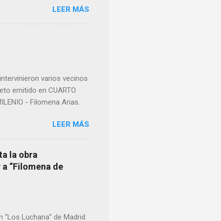
LEER MÁS
ma para hacer mención a
nocer a esta “sabia” y por
imos integro el articulo
mano que le suministraron
a otro momento la ...
ntervinieron varios vecinos
pleto emitido en CUARTO
LENIO - Filomena Arias.
LEER MÁS
ta la obra
y a “Filomena de
en “Los Luchana” de Madrid