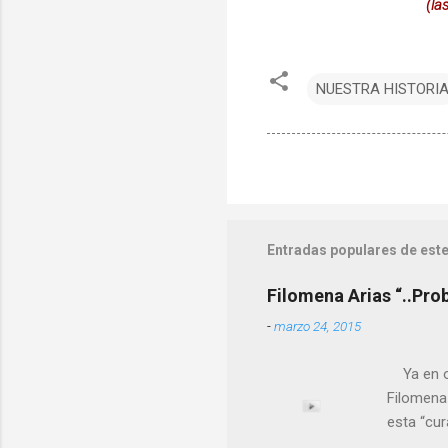
(la
NUESTRA HISTORI
Entradas populares de este
Filomena Arias “..Pro
-
marzo 24, 2015
Ya en ot
Filomena
esta “cu
nuestro 