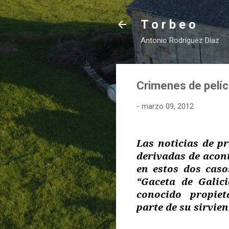
T o r b e o
Antonio Rodríguez Díaz
Crimenes de pelíc
-
marzo 09, 2012
Las noticias de p
derivadas de acont
en estos dos cas
“Gaceta de Galic
conocido
propiet
parte de su sirvie