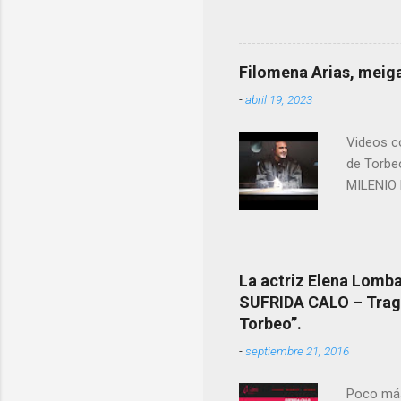
más impo
ANTON PA
ende a T
Filomena Arias, meiga
que en e
-
abril 19, 2023
David (n
Videos co
de Torbe
MILENIO 
La actriz Elena Lombao
SUFRIDA CALO – Tragic
Torbeo”.
-
septiembre 21, 2016
Poco más