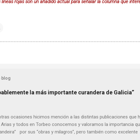
s lineas rojas son un añadido actual para señalar la columna que inter
A
 blog
bablemente la más importante curandera de Galicia”
ras ocasiones hicimos mención a las distintas publicaciones que 
 Arias y todos en Torbeo conocemos y valoramos la importancia que
randeira” por sus “obras y milagros”, pero también como excelent
pueblo, no en vano es reconocida por muchos estudiosos del tema 