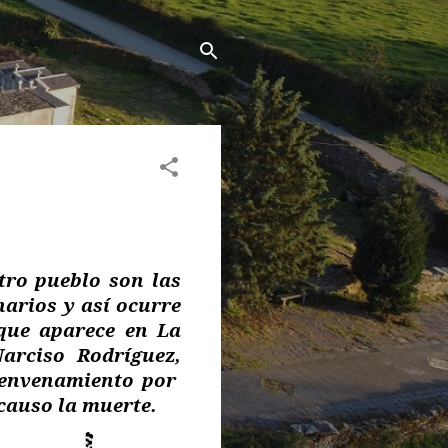
tro pueblo son las
narios y así ocurre
que aparece en La
arciso Rodríguez,
e envenamiento por
 causo la muerte.