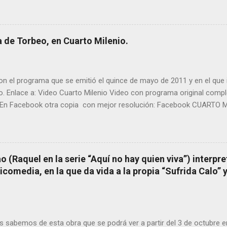
rtante curandera de Galicia” . En esta ocasión retomamos el te
TIÑO REGUEIRA (ya fallecido) cuyo empeño por estudiar y dar a co
orbeo no le fue nunca suficientemente reconocido. También reproduc
 de Torbeo, en Cuarto Milenio.
l año 2000 publico Ángel Arnaiz recogiendo información de primera 
ieto de Filomena) y algunos vecinos mas del pueblo. Dejamos par
n el programa que se emitió el quince de mayo de 2011 y en el que i
o. Enlace a: Video Cuarto Milenio Video con programa original com
En Facebook otra copia con mejor resolución: Facebook CUARTO MI
 (Raquel en la serie “Aquí no hay quien viva”) interpre
omedia, en la que da vida a la propia “Sufrida Calo” 
 sabemos de esta obra que se podrá ver a partir del 3 de octubre 