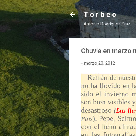
T o r b e o
Antonio Rodríguez Díaz
Chuvia en marzo n
-
marzo 20, 2012
Refrán de nuestra 
no ha llovido en l
sido el invierno 
son bien visibles 
desastroso
(
Las llu
). Pepe, Selm
Pais
con el heno almac
en las fotografí