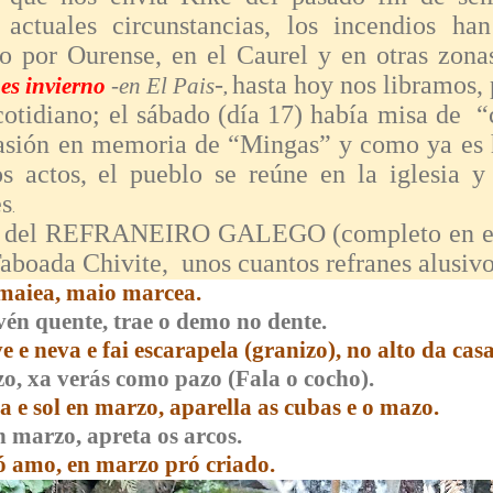
 actuales circunstancias, los incendios ha
o por Ourense, en el Caurel y en otras zona
-
hasta hoy nos libramos, 
es invierno
-
en El Pais
,
tidiano; el sábado (día 17) había misa de “
ocasión en memoria de “Mingas” y como ya es 
s actos, el pueblo se reúne en la iglesia y
es
.
, del REFRANEIRO GALEGO (completo en el
aboada Chivite, unos cuantos refranes alusiv
aiea, maio marcea.
én quente, trae o demo no dente.
 e neva e fai escarapela (
granizo)
, no alto da cas
o, xa verás como pazo (
Fala o cocho).
 e sol en marzo, aparella as cubas e o mazo.
 marzo, apreta os arcos.
ó amo, en marzo pró criado.