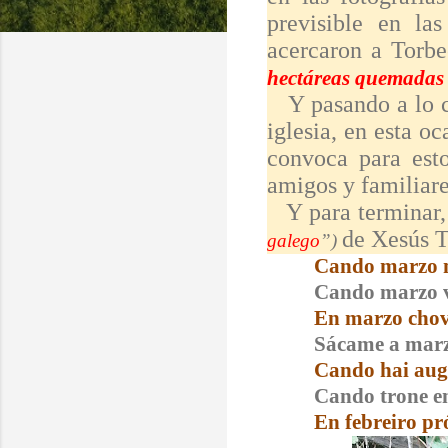
previsible en las
acercaron a Torbe
hectáreas quemadas 
Y pasando a lo co
iglesia, en esta 
convoca para esto
amigos y familiar
Y para terminar
de
Xesús T
galego
”)
Cando marzo m
Cando marzo v
En marzo chove
Sácame a marz
Cando hai auga
Cando trone en
En febreiro pr