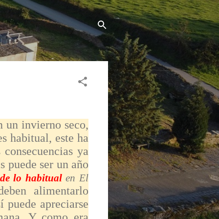
n un invierno seco,
s habitual, este ha
s consecuencias ya
as puede ser un año
de lo habitual
en El
 deben alimentarlo
í puede apreciarse
emana. Y como era