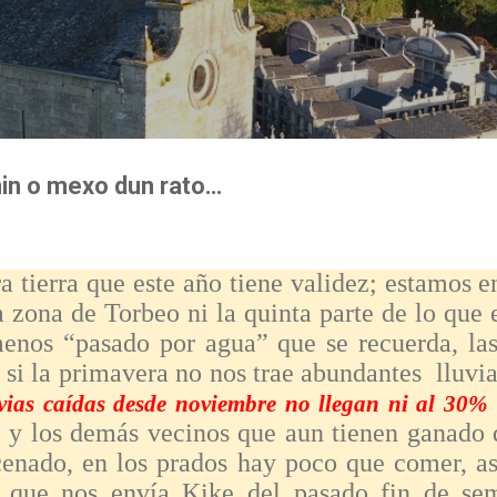
Ir al contenido principal
in o mexo dun rato…
tierra que este año tiene validez; estamos e
a zona de Torbeo ni la quinta parte de lo que e
menos “pasado por agua” que se recuerda, la
y si la primavera no nos trae abundantes lluvi
vias caídas desde noviembre no llegan ni al 30% 
o y los demás vecinos que aun tienen ganado
enado, en los prados hay poco que comer, as
as que nos envía Kike del pasado fin de s