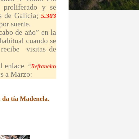
n proliferado y se
s de Galicia;
5.303
por suerte.
cabo de año” en la
habitual cuando se
 recibe visitas de
 enlace
“
Refraneiro
os a Marzo:
a da tía Madenela.