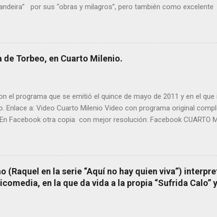
randeira” por sus “obras y milagros”, pero también como excelent
pueblo, no en vano es reconocida por muchos estudiosos del tema 
rtante curandera de Galicia” . En esta ocasión retomamos el te
TIÑO REGUEIRA (ya fallecido) cuyo empeño por estudiar y dar a co
orbeo no le fue nunca suficientemente reconocido. También reproduc
 de Torbeo, en Cuarto Milenio.
l año 2000 publico Ángel Arnaiz recogiendo información de primera 
ieto de Filomena) y algunos vecinos mas del pueblo. Dejamos par
n el programa que se emitió el quince de mayo de 2011 y en el que i
o. Enlace a: Video Cuarto Milenio Video con programa original com
En Facebook otra copia con mejor resolución: Facebook CUARTO MI
 (Raquel en la serie “Aquí no hay quien viva”) interpre
omedia, en la que da vida a la propia “Sufrida Calo” 