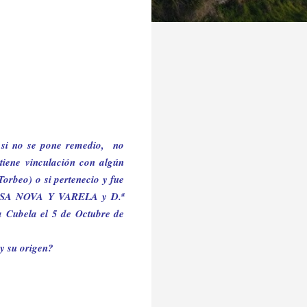
 si no se pone remedio,
no
tiene vinculación con algún
rbeo) o si pertenecio y fue
CASA NOVA Y VARELA y D.ª
a Cubela
el 5 de Octubre de
y su origen?