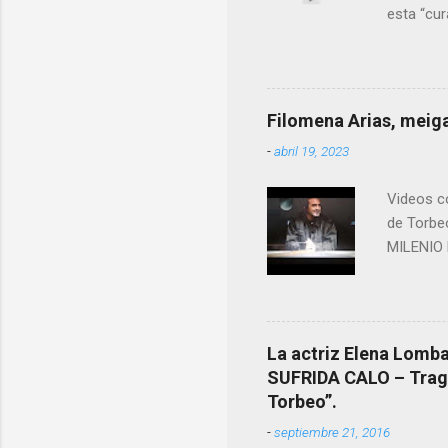
esta “cu
nuestro 
más impo
ANTON PA
ende a T
Filomena Arias, meiga
que en e
-
abril 19, 2023
David (n
Videos co
de Torbe
MILENIO 
La actriz Elena Lombao
SUFRIDA CALO – Tragic
Torbeo”.
-
septiembre 21, 2016