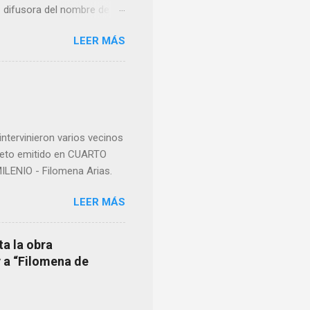
e difusora del nombre de
como “ probablemente la
LEER MÁS
ma para hacer mención a
nocer a esta “sabia” y por
imos integro el articulo
mano que le suministraron
a otro momento la ...
ntervinieron varios vecinos
pleto emitido en CUARTO
LENIO - Filomena Arias.
LEER MÁS
ta la obra
y a “Filomena de