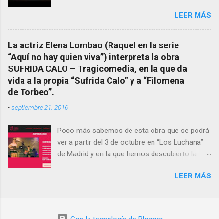
Cuarto Milenio Video con programa original
le fue nunca suficientemente reconocido.
LEER MÁS
completo emitido en CUARTO MILENIO En
También reproducimos integro el articulo que
Facebook otra copia con mejor resolución:
en el año 2000 publico Ángel Arnaiz recogiendo
Facebook CUARTO MILENIO - Filomena Arias.
información de primera mano que le
La actriz Elena Lombao (Raquel en la serie
suministraron David (nieto de Filomena) y
“Aquí no hay quien viva”) interpreta la obra
algunos vecinos mas del pueblo.
SUFRIDA CALO – Tragicomedia, en la que da
Dejamos para otro momento la ...
vida a la propia “Sufrida Calo” y a “Filomena
de Torbeo”.
-
septiembre 21, 2016
Poco más sabemos de esta obra que se podrá
ver a partir del 3 de octubre en “Los Luchana”
de Madrid y en la que hemos descubierto la
presencia de la “Bruxa de Torbeo”. Hay que
LEER MÁS
verla.- Sinopsis corta SUFRIDA CALO muere y
cae del cielo. No podrá ir más allá hasta que no
encuentre el verdadero camino. Sinopsis larga
En nuestra vida vamos almacenando