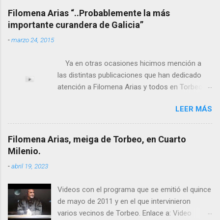
Filomena Arias “..Probablemente la más
importante curandera de Galicia”
-
marzo 24, 2015
Ya en otras ocasiones hicimos mención a
las distintas publicaciones que han dedicado
atención a Filomena Arias y todos en Torbeo
conocemos y valoramos la importancia que en
LEER MÁS
el pasado siglo tuvo esta “curandeira” por sus
“obras y milagros”, pero también como
excelente difusora del nombre de nuestro
Filomena Arias, meiga de Torbeo, en Cuarto
pueblo, no en vano es reconocida por muchos
Milenio.
estudiosos del tema como “ probablemente la
-
abril 19, 2023
más importante curandera de Galicia” . En
esta ocasión retomamos el tema para hacer
Videos con el programa que se emitió el quince
mención a ANTON PATIÑO REGUEIRA (ya
de mayo de 2011 y en el que intervinieron
fallecido) cuyo empeño por estudiar y dar a
varios vecinos de Torbeo. Enlace a: Video
conocer a esta “sabia” y por ende a Torbeo no