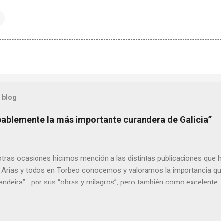
A
 blog
bablemente la más importante curandera de Galicia”
ras ocasiones hicimos mención a las distintas publicaciones que 
 Arias y todos en Torbeo conocemos y valoramos la importancia que
randeira” por sus “obras y milagros”, pero también como excelent
pueblo, no en vano es reconocida por muchos estudiosos del tema 
rtante curandera de Galicia” . En esta ocasión retomamos el te
TIÑO REGUEIRA (ya fallecido) cuyo empeño por estudiar y dar a co