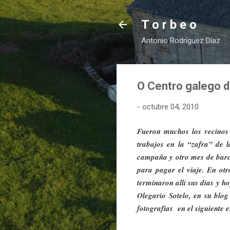
T o r b e o
Antonio Rodríguez Díaz
O Centro galego d
-
octubre 04, 2010
Fueron muchos los vecinos
trabajos en la “zafra” de 
campaña y otro mes de barc
para pagar el viaje. En ot
terminaron allí sus días y h
Olegario Sotelo, en su blo
fotografías
en el siguiente 