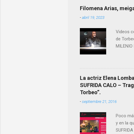
ende a T
Filomena Arias, meiga
que en e
-
abril 19, 2023
David (n
Videos co
de Torbe
MILENIO 
La actriz Elena Lombao
SUFRIDA CALO – Tragic
Torbeo”.
-
septiembre 21, 2016
Poco más
y en la q
SUFRIDA 