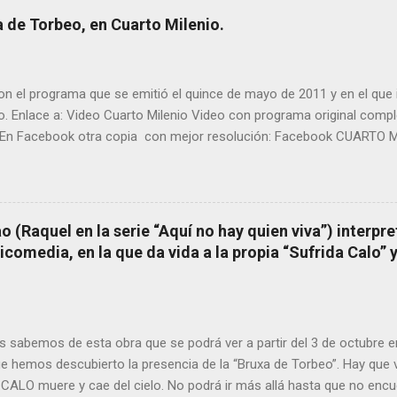
orbeo no le fue nunca suficientemente reconocido. También reproduc
 de Torbeo, en Cuarto Milenio.
l año 2000 publico Ángel Arnaiz recogiendo información de primera 
ieto de Filomena) y algunos vecinos mas del pueblo. Dejamos par
n el programa que se emitió el quince de mayo de 2011 y en el que i
o. Enlace a: Video Cuarto Milenio Video con programa original com
En Facebook otra copia con mejor resolución: Facebook CUARTO MI
 (Raquel en la serie “Aquí no hay quien viva”) interpre
omedia, en la que da vida a la propia “Sufrida Calo” 
 sabemos de esta obra que se podrá ver a partir del 3 de octubre 
ue hemos descubierto la presencia de la “Bruxa de Torbeo”. Hay que v
CALO muere y cae del cielo. No podrá ir más allá hasta que no encu