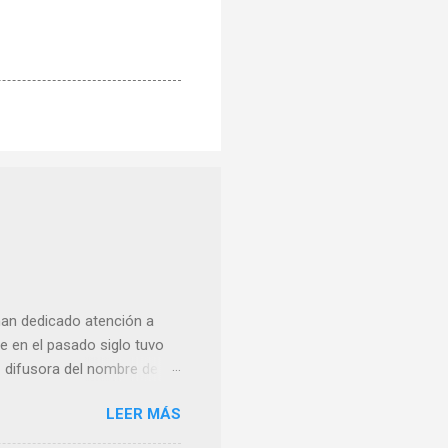
han dedicado atención a
 en el pasado siglo tuvo
e difusora del nombre de
como “ probablemente la
LEER MÁS
ma para hacer mención a
nocer a esta “sabia” y por