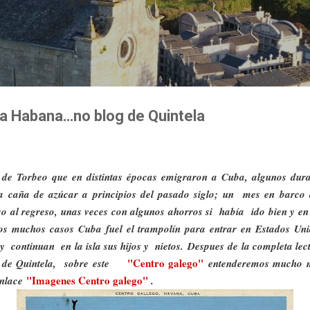
Ir al contenido principal
a Habana…no blog de Quintela
 de Torbeo que en distintas épocas emigraron a Cuba, algunos dura
la caña de azúcar a principios del pasado siglo; un
mes en barco a
o al regreso, unas veces con algunos ahorros si había
ido
bien y en
ros muchos casos Cuba fuel el trampolín para entrar en Estados Un
oy continuan en la isla sus hijos y nietos. Despues de la completa lec
"Centro galego"
g de Quintela, sobre este
entenderemos mucho 
"Imagenes Centro galego"
enlace
.