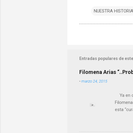
NUESTRA HISTORI
Entradas populares de este
Filomena Arias “..Pro
-
marzo 24, 2015
Ya en ot
Filomena
esta “cu
nuestro 
más impo
ANTON PA