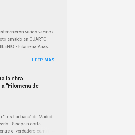
imos integro el articulo
mano que le suministraron
a otro momento la ...
ntervinieron varios vecinos
pleto emitido en CUARTO
LENIO - Filomena Arias.
LEER MÁS
ta la obra
y a “Filomena de
en “Los Luchana” de Madrid
erla.- Sinopsis corta
entre el verdadero camino.