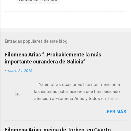
Entradas populares de este blog
Filomena Arias “..Probablemente la más
importante curandera de Galicia”
-
marzo 24, 2015
Ya en otras ocasiones hicimos mención a
las distintas publicaciones que han dedicado
atención a Filomena Arias y todos en Torbeo
conocemos y valoramos la importancia que en
LEER MÁS
el pasado siglo tuvo esta “curandeira” por sus
“obras y milagros”, pero también como
excelente difusora del nombre de nuestro
Filomena Arias, meiga de Torbeo, en Cuarto