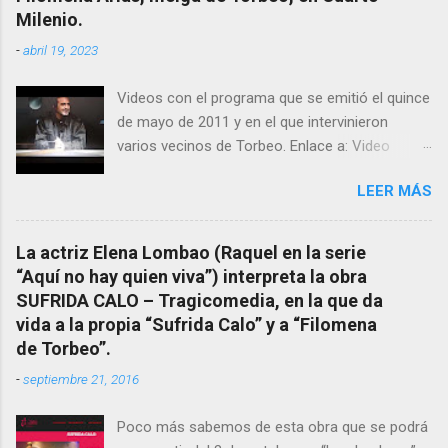
pueblo, no en vano es reconocida por muchos
Milenio.
estudiosos del tema como “ probablemente la
-
abril 19, 2023
más importante curandera de Galicia” . En
esta ocasión retomamos el tema para hacer
Videos con el programa que se emitió el quince
mención a ANTON PATIÑO REGUEIRA (ya
de mayo de 2011 y en el que intervinieron
fallecido) cuyo empeño por estudiar y dar a
varios vecinos de Torbeo. Enlace a: Video
conocer a esta “sabia” y por ende a Torbeo no
Cuarto Milenio Video con programa original
le fue nunca suficientemente reconocido.
LEER MÁS
completo emitido en CUARTO MILENIO En
También reproducimos integro el articulo que
Facebook otra copia con mejor resolución:
en el año 2000 publico Ángel Arnaiz recogiendo
Facebook CUARTO MILENIO - Filomena Arias.
información de primera mano que le
La actriz Elena Lombao (Raquel en la serie
suministraron David (nieto de Filomena) y
“Aquí no hay quien viva”) interpreta la obra
algunos vecinos mas del pueblo.
SUFRIDA CALO – Tragicomedia, en la que da
Dejamos para otro momento la ...
vida a la propia “Sufrida Calo” y a “Filomena
de Torbeo”.
-
septiembre 21, 2016
Poco más sabemos de esta obra que se podrá