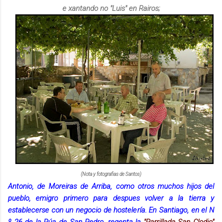
e xantando no "Luis" en Rairos;
(Nota y fotografias de Santos)
Antonio, de Moreiras de Arriba, como otros muchos hijos del
pueblo, emigro primero para despues volver a la tierra y
establecerse con un negocio de hostelería. En Santiago, en el N
º 26 de la Rúa de San Pedro, regenta la
"Parrillada San Clodio"