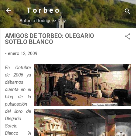
Ir al contenido principal
T o r b e o
Antonio Rodríguez Díaz
AMIGOS DE TORBEO: OLEGARIO
SOTELO BLANCO
-
enero 12, 2009
En Octubre
de 2006 ya
dábamos
cuenta en el
blog de la
publicación
del libro de
Olegario
Sotelo
Blanco “A