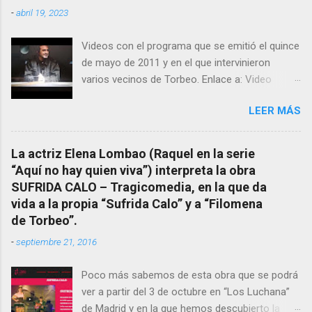
estudiosos del tema como “ probablemente la
-
abril 19, 2023
más importante curandera de Galicia” . En
esta ocasión retomamos el tema para hacer
Videos con el programa que se emitió el quince
mención a ANTON PATIÑO REGUEIRA (ya
de mayo de 2011 y en el que intervinieron
fallecido) cuyo empeño por estudiar y dar a
varios vecinos de Torbeo. Enlace a: Video
conocer a esta “sabia” y por ende a Torbeo no
Cuarto Milenio Video con programa original
le fue nunca suficientemente reconocido.
LEER MÁS
completo emitido en CUARTO MILENIO En
También reproducimos integro el articulo que
Facebook otra copia con mejor resolución:
en el año 2000 publico Ángel Arnaiz recogiendo
Facebook CUARTO MILENIO - Filomena Arias.
información de primera mano que le
La actriz Elena Lombao (Raquel en la serie
suministraron David (nieto de Filomena) y
“Aquí no hay quien viva”) interpreta la obra
algunos vecinos mas del pueblo.
SUFRIDA CALO – Tragicomedia, en la que da
Dejamos para otro momento la ...
vida a la propia “Sufrida Calo” y a “Filomena
de Torbeo”.
-
septiembre 21, 2016
Poco más sabemos de esta obra que se podrá
ver a partir del 3 de octubre en “Los Luchana”
de Madrid y en la que hemos descubierto la