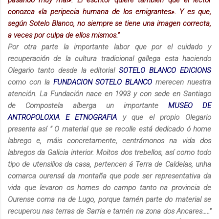
conozca «la peripecia humana de los emigrantes». Y es que,
según Sotelo Blanco, no siempre se tiene una imagen correcta,
a veces por culpa de ellos mismos.”
Por otra parte la importante labor que por el cuidado y
recuperación de la cultura tradicional gallega esta haciendo
Olegario tanto desde la editorial
SOTELO BLANCO E
DICIONS
como con la
FUNDACION SOTELO BLANCO
merecen nuestra
atención. La Fundación nace en 1993 y con sede en Santiago
de Compostela alberga un importante
MUSEO DE
ANTROPOLOXIA E ETNOGRAFIA
y que el propio Olegario
presenta así “ O material que se recolle está dedicado ó home
labrego e, máis concretamente, centrámonos na vida dos
labregos da Galicia interior. Moitos dos trebellos, así como todo
tipo de utensilios da casa, pertencen á Terra de Caldelas, unha
comarca ourensá da montaña que pode ser representativa da
vida que levaron os homes do campo tanto na provincia de
Ourense coma na de Lugo, porque tamén parte do material se
recuperou nas terras de Sarria e tamén na zona dos Ancares….."