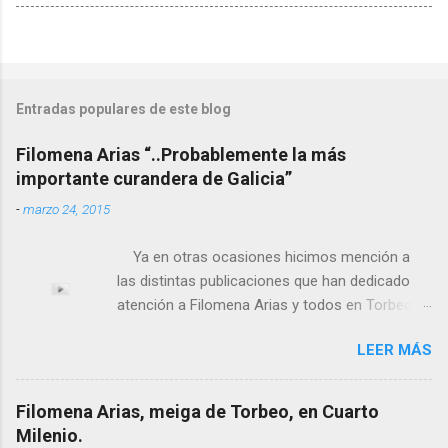
Entradas populares de este blog
Filomena Arias “..Probablemente la más
importante curandera de Galicia”
-
marzo 24, 2015
Ya en otras ocasiones hicimos mención a
las distintas publicaciones que han dedicado
atención a Filomena Arias y todos en Torbeo
conocemos y valoramos la importancia que en
LEER MÁS
el pasado siglo tuvo esta “curandeira” por sus
“obras y milagros”, pero también como
excelente difusora del nombre de nuestro
Filomena Arias, meiga de Torbeo, en Cuarto
pueblo, no en vano es reconocida por muchos
Milenio.