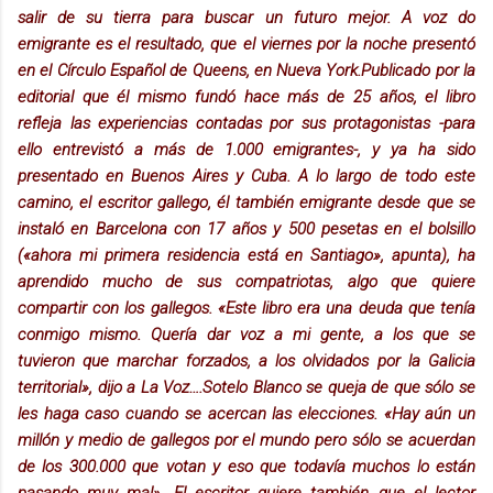
salir de su tierra para buscar un futuro mejor. A voz do
emigrante es el resultado, que el viernes por la noche presentó
en el Círculo Español de Queens, en Nueva York.Publicado por la
editorial que él mismo fundó hace más de 25 años, el libro
refleja las experiencias contadas por sus protagonistas -para
ello entrevistó a más de 1.000 emigrantes-, y ya ha sido
presentado en Buenos Aires y Cuba. A lo largo de todo este
camino, el escritor gallego, él también emigrante desde que se
instaló en Barcelona con 17 años y 500 pesetas en el bolsillo
(«ahora mi primera residencia está en Santiago», apunta), ha
aprendido mucho de sus compatriotas, algo que quiere
compartir con los gallegos. «Este libro era una deuda que tenía
conmigo mismo. Quería dar voz a mi gente, a los que se
tuvieron que marchar forzados, a los olvidados por la Galicia
territorial», dijo a La Voz….Sotelo Blanco se queja de que sólo se
les haga caso cuando se acercan las elecciones. «Hay aún un
millón y medio de gallegos por el mundo pero sólo se acuerdan
de los 300.000 que votan y eso que todavía muchos lo están
pasando muy mal». El escritor quiere también que el lector