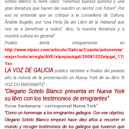
Sotelo Blanco lo tiene claro: "Tenemos buenos autores y una
gran literatura que hacen del nuestro un sector con futuro". Por
eso no entiende que se critique a la conselleira de Cultura,
Ándela Bugallo, por "una Feria [la del Libro de la Habana] que
nos va a beneficiar a todos", dice, "a nuestra literatura y a
nuestra cultura en general".
Podéis leerla integramente en
http://www.elpais.com/articulo/Galicia/Cuanta/autonomia/
mejor/todo/arregla/AVE/elpepiautgal/20081222elpgal_17/
Tes
LA VOZ DE GALICIA
publico tambien a finales del pasado
año la noticia de la presentación en Nueva York de su libro “A
VOZ DO EMIGRANTE” ;
"Olegario Sotelo Blanco presenta en Nueva York
su libro con los testimonios de emigrantes"
Óscar Santamaría - corresponsal Nueva York“
"Como un homenaje a los emigrantes gallegos. Con ese objetivo,
Olegario Sotelo Blanco empezó hace diez años a recorrer el
mundo y recoger testimonios de los gallegos que tuvieron que