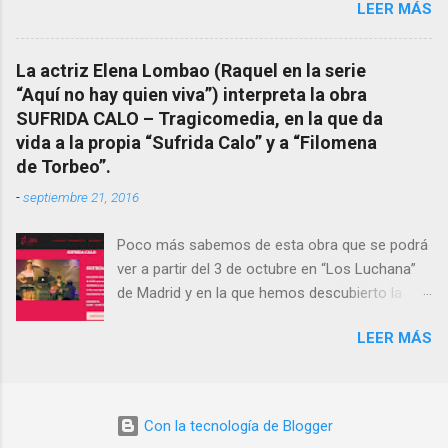
LEER MÁS
completo emitido en CUARTO MILENIO En
También reproducimos integro el articulo que
Facebook otra copia con mejor resolución:
en el año 2000 publico Ángel Arnaiz recogiendo
Facebook CUARTO MILENIO - Filomena Arias.
información de primera mano que le
La actriz Elena Lombao (Raquel en la serie
suministraron David (nieto de Filomena) y
“Aquí no hay quien viva”) interpreta la obra
algunos vecinos mas del pueblo.
SUFRIDA CALO – Tragicomedia, en la que da
Dejamos para otro momento la ...
vida a la propia “Sufrida Calo” y a “Filomena
de Torbeo”.
-
septiembre 21, 2016
Poco más sabemos de esta obra que se podrá
ver a partir del 3 de octubre en “Los Luchana”
de Madrid y en la que hemos descubierto la
presencia de la “Bruxa de Torbeo”. Hay que
LEER MÁS
verla.- Sinopsis corta SUFRIDA CALO muere y
cae del cielo. No podrá ir más allá hasta que no
encuentre el verdadero camino. Sinopsis larga
En nuestra vida vamos almacenando
Con la tecnología de Blogger
experiencias en el olvido que nos van llevando