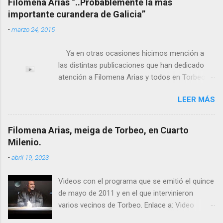
Filomena Arias “..Probablemente la más
importante curandera de Galicia”
-
marzo 24, 2015
Ya en otras ocasiones hicimos mención a
las distintas publicaciones que han dedicado
atención a Filomena Arias y todos en Torbeo
conocemos y valoramos la importancia que en
LEER MÁS
el pasado siglo tuvo esta “curandeira” por sus
“obras y milagros”, pero también como
excelente difusora del nombre de nuestro
Filomena Arias, meiga de Torbeo, en Cuarto
pueblo, no en vano es reconocida por muchos
Milenio.
estudiosos del tema como “ probablemente la
-
abril 19, 2023
más importante curandera de Galicia” . En
esta ocasión retomamos el tema para hacer
Videos con el programa que se emitió el quince
mención a ANTON PATIÑO REGUEIRA (ya
de mayo de 2011 y en el que intervinieron
fallecido) cuyo empeño por estudiar y dar a
varios vecinos de Torbeo. Enlace a: Video
conocer a esta “sabia” y por ende a Torbeo no
Cuarto Milenio Video con programa original
le fue nunca suficientemente reconocido.