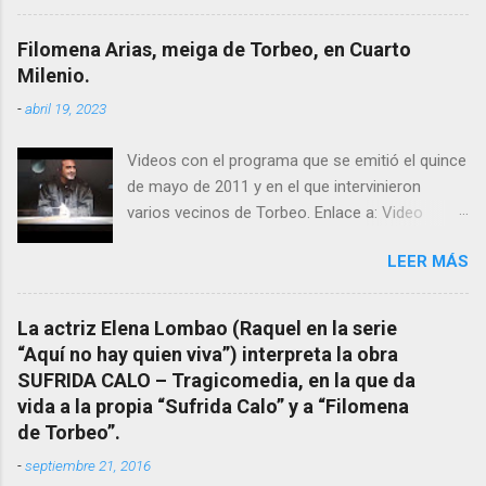
“obras y milagros”, pero también como
excelente difusora del nombre de nuestro
Filomena Arias, meiga de Torbeo, en Cuarto
pueblo, no en vano es reconocida por muchos
Milenio.
estudiosos del tema como “ probablemente la
-
abril 19, 2023
más importante curandera de Galicia” . En
esta ocasión retomamos el tema para hacer
Videos con el programa que se emitió el quince
mención a ANTON PATIÑO REGUEIRA (ya
de mayo de 2011 y en el que intervinieron
fallecido) cuyo empeño por estudiar y dar a
varios vecinos de Torbeo. Enlace a: Video
conocer a esta “sabia” y por ende a Torbeo no
Cuarto Milenio Video con programa original
le fue nunca suficientemente reconocido.
LEER MÁS
completo emitido en CUARTO MILENIO En
También reproducimos integro el articulo que
Facebook otra copia con mejor resolución:
en el año 2000 publico Ángel Arnaiz recogiendo
Facebook CUARTO MILENIO - Filomena Arias.
información de primera mano que le
La actriz Elena Lombao (Raquel en la serie
suministraron David (nieto de Filomena) y
“Aquí no hay quien viva”) interpreta la obra
algunos vecinos mas del pueblo.
SUFRIDA CALO – Tragicomedia, en la que da
Dejamos para otro momento la ...
vida a la propia “Sufrida Calo” y a “Filomena
de Torbeo”.
-
septiembre 21, 2016