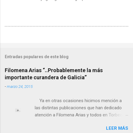
Entradas populares de este blog
Filomena Arias “..Probablemente la más
importante curandera de Galicia”
-
marzo 24, 2015
Ya en otras ocasiones hicimos mención a
las distintas publicaciones que han dedicado
atención a Filomena Arias y todos en Torbeo
conocemos y valoramos la importancia que en
LEER MÁS
el pasado siglo tuvo esta “curandeira” por sus