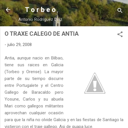
Ir al contenido principal
T o r b e o
Antonio Rodríguez Díaz
O TRAXE CALEGO DE ANTIA
-
julio 29, 2008
Antia, aunque nacio en Bilbao,
tiene sus raices en Galicia
(Torbeo y Orense). La mayor
parte de su tiempo discurre
entre Portugalete y el Centro
Gallego de Baracaldo pero
Yosune, Carlos y su abuela
Mari como gallegos militantes
aprovechan cualquier ocasión
para que la niña no olvide Galicia y en las fiestas de Santiago la
vistieron con el traje gallego. Asi de guapa luce.