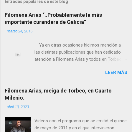
Entradas populares de este blog
Filomena Arias “..Probablemente la más
importante curandera de Galicia”
-
marzo 24, 2015
Ya en otras ocasiones hicimos mención a
las distintas publicaciones que han dedicado
atención a Filomena Arias y todos en Torbeo
conocemos y valoramos la importancia que en
LEER MÁS
el pasado siglo tuvo esta “curandeira” por sus
“obras y milagros”, pero también como
excelente difusora del nombre de nuestro
Filomena Arias, meiga de Torbeo, en Cuarto
pueblo, no en vano es reconocida por muchos
Milenio.
estudiosos del tema como “ probablemente la
-
abril 19, 2023
más importante curandera de Galicia” . En
esta ocasión retomamos el tema para hacer
Videos con el programa que se emitió el quince
mención a ANTON PATIÑO REGUEIRA (ya
de mayo de 2011 y en el que intervinieron
fallecido) cuyo empeño por estudiar y dar a