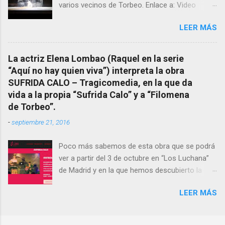
varios vecinos de Torbeo. Enlace a: Video
conocer a esta “sabia” y por ende a Torbeo no
Cuarto Milenio Video con programa original
le fue nunca suficientemente reconocido.
LEER MÁS
completo emitido en CUARTO MILENIO En
También reproducimos integro el articulo que
Facebook otra copia con mejor resolución:
en el año 2000 publico Ángel Arnaiz recogiendo
Facebook CUARTO MILENIO - Filomena Arias.
información de primera mano que le
La actriz Elena Lombao (Raquel en la serie
suministraron David (nieto de Filomena) y
“Aquí no hay quien viva”) interpreta la obra
algunos vecinos mas del pueblo.
SUFRIDA CALO – Tragicomedia, en la que da
Dejamos para otro momento la ...
vida a la propia “Sufrida Calo” y a “Filomena
de Torbeo”.
-
septiembre 21, 2016
Poco más sabemos de esta obra que se podrá
ver a partir del 3 de octubre en “Los Luchana”
de Madrid y en la que hemos descubierto la
presencia de la “Bruxa de Torbeo”. Hay que
LEER MÁS
verla.- Sinopsis corta SUFRIDA CALO muere y
cae del cielo. No podrá ir más allá hasta que no
encuentre el verdadero camino. Sinopsis larga