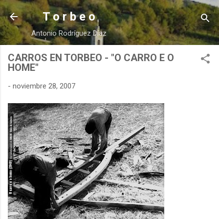
Ir al contenido principal
T o r b e o
Antonio Rodríguez Díaz
CARROS EN TORBEO - "O CARRO E O
HOME"
-
noviembre 28, 2007