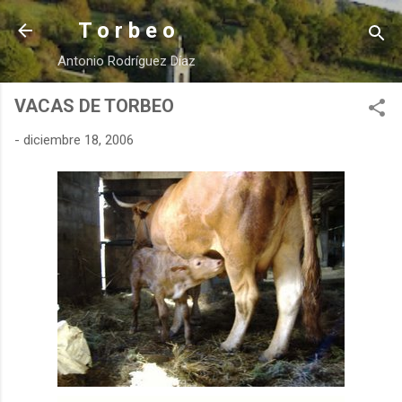
Ir al contenido principal
T o r b e o
Antonio Rodríguez Díaz
VACAS DE TORBEO
-
diciembre 18, 2006