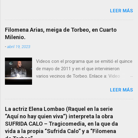
conocemos y valoramos la importancia que en
LEER MÁS
el pasado siglo tuvo esta “curandeira” por sus
“obras y milagros”, pero también como
excelente difusora del nombre de nuestro
Filomena Arias, meiga de Torbeo, en Cuarto
pueblo, no en vano es reconocida por muchos
Milenio.
estudiosos del tema como “ probablemente la
-
abril 19, 2023
más importante curandera de Galicia” . En
esta ocasión retomamos el tema para hacer
Videos con el programa que se emitió el quince
mención a ANTON PATIÑO REGUEIRA (ya
de mayo de 2011 y en el que intervinieron
fallecido) cuyo empeño por estudiar y dar a
varios vecinos de Torbeo. Enlace a: Video
conocer a esta “sabia” y por ende a Torbeo no
Cuarto Milenio Video con programa original
le fue nunca suficientemente reconocido.
LEER MÁS
completo emitido en CUARTO MILENIO En
También reproducimos integro el articulo que
Facebook otra copia con mejor resolución:
en el año 2000 publico Ángel Arnaiz recogiendo
Facebook CUARTO MILENIO - Filomena Arias.
información de primera mano que le
La actriz Elena Lombao (Raquel en la serie
suministraron David (nieto de Filomena) y
“Aquí no hay quien viva”) interpreta la obra
algunos vecinos mas del pueblo.
SUFRIDA CALO – Tragicomedia, en la que da
Dejamos para otro momento la ...
vida a la propia “Sufrida Calo” y a “Filomena