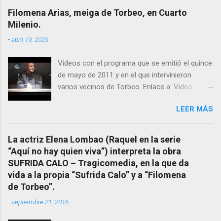
excelente difusora del nombre de nuestro
Filomena Arias, meiga de Torbeo, en Cuarto
pueblo, no en vano es reconocida por muchos
Milenio.
estudiosos del tema como “ probablemente la
-
abril 19, 2023
más importante curandera de Galicia” . En
esta ocasión retomamos el tema para hacer
Videos con el programa que se emitió el quince
mención a ANTON PATIÑO REGUEIRA (ya
de mayo de 2011 y en el que intervinieron
fallecido) cuyo empeño por estudiar y dar a
varios vecinos de Torbeo. Enlace a: Video
conocer a esta “sabia” y por ende a Torbeo no
Cuarto Milenio Video con programa original
le fue nunca suficientemente reconocido.
LEER MÁS
completo emitido en CUARTO MILENIO En
También reproducimos integro el articulo que
Facebook otra copia con mejor resolución:
en el año 2000 publico Ángel Arnaiz recogiendo
Facebook CUARTO MILENIO - Filomena Arias.
información de primera mano que le
La actriz Elena Lombao (Raquel en la serie
suministraron David (nieto de Filomena) y
“Aquí no hay quien viva”) interpreta la obra
algunos vecinos mas del pueblo.
SUFRIDA CALO – Tragicomedia, en la que da
Dejamos para otro momento la ...
vida a la propia “Sufrida Calo” y a “Filomena
de Torbeo”.
-
septiembre 21, 2016