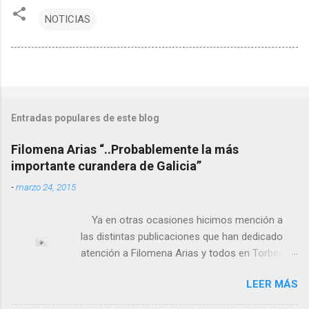
NOTICIAS
Entradas populares de este blog
Filomena Arias “..Probablemente la más
importante curandera de Galicia”
-
marzo 24, 2015
Ya en otras ocasiones hicimos mención a
las distintas publicaciones que han dedicado
atención a Filomena Arias y todos en Torbeo
conocemos y valoramos la importancia que en
LEER MÁS
el pasado siglo tuvo esta “curandeira” por sus
“obras y milagros”, pero también como