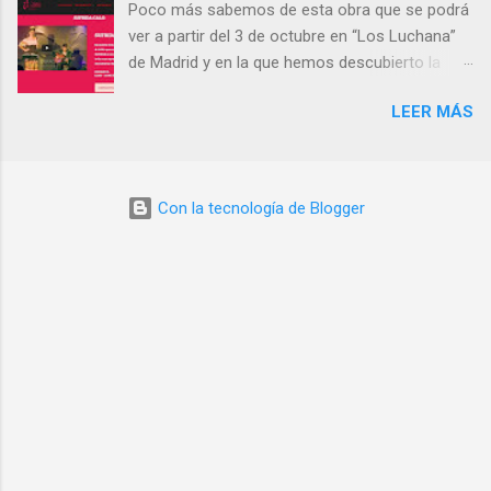
Poco más sabemos de esta obra que se podrá
ver a partir del 3 de octubre en “Los Luchana”
de Madrid y en la que hemos descubierto la
presencia de la “Bruxa de Torbeo”. Hay que
LEER MÁS
verla.- Sinopsis corta SUFRIDA CALO muere y
cae del cielo. No podrá ir más allá hasta que no
encuentre el verdadero camino. Sinopsis larga
En nuestra vida vamos almacenando
Con la tecnología de Blogger
experiencias en el olvido que nos van llevando
por lugares confusos. SUFRIDA no podrá ir
más allá hasta que no descubra todas esas
experiencias borradas. Una vez descubiertas
deberá decidir: Quién es en realidad. HORARIOS:
Lunes – 21:00 | Estreno: 3 de octubre
Producción: Las Grotesqués Dirección: Borja
Echevarría y Elena Lombao Dramaturgia: Elena
Lombao y Borja Echevarría Reparto: Elena
Lombao: Sufrida Calo y Filomena de Torbeo
http://teatrosluchana.es/cartelera/sufrida-calo/