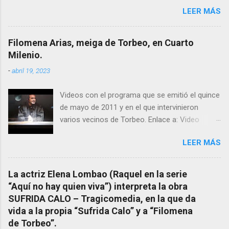
conocemos y valoramos la importancia que en
LEER MÁS
el pasado siglo tuvo esta “curandeira” por sus
“obras y milagros”, pero también como
excelente difusora del nombre de nuestro
Filomena Arias, meiga de Torbeo, en Cuarto
pueblo, no en vano es reconocida por muchos
Milenio.
estudiosos del tema como “ probablemente la
-
abril 19, 2023
más importante curandera de Galicia” . En
esta ocasión retomamos el tema para hacer
Videos con el programa que se emitió el quince
mención a ANTON PATIÑO REGUEIRA (ya
de mayo de 2011 y en el que intervinieron
fallecido) cuyo empeño por estudiar y dar a
varios vecinos de Torbeo. Enlace a: Video
conocer a esta “sabia” y por ende a Torbeo no
Cuarto Milenio Video con programa original
le fue nunca suficientemente reconocido.
LEER MÁS
completo emitido en CUARTO MILENIO En
También reproducimos integro el articulo que
Facebook otra copia con mejor resolución:
en el año 2000 publico Ángel Arnaiz recogiendo
Facebook CUARTO MILENIO - Filomena Arias.
información de primera mano que le
La actriz Elena Lombao (Raquel en la serie
suministraron David (nieto de Filomena) y
“Aquí no hay quien viva”) interpreta la obra
algunos vecinos mas del pueblo.
SUFRIDA CALO – Tragicomedia, en la que da
Dejamos para otro momento la ...
vida a la propia “Sufrida Calo” y a “Filomena
de Torbeo”.