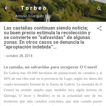
Ir al contenido principal
T o r b e o
Antonio Rodríguez Díaz
Las castañas continuan siendo noticia;
su buen precio estimula la recolección y
se convierte en “salvavidas” de algunas
zonas. En otros casos se denuncia la
“apropiación indebida”…
-
octubre 28, 2014
castaña, un salvavidas para recuperar O Courel
La
En Galicia hay 69.000 hectáreas de plantaciones de castaños y el
49% de esa cifra está en la provincia de Lugo, según los datos del
cuarto inventario forestal de la Xunta de Galicia. La montaña de O
Courel en sentido amplio (que también toca algún terreno de
Quiroga, O Incio y Brollón) es en la actualidad uno de los
territorios que más castaños concentra, que más castaña puede