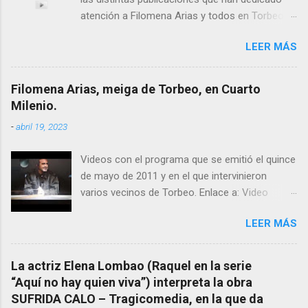
atención a Filomena Arias y todos en Torbeo
conocemos y valoramos la importancia que en
LEER MÁS
el pasado siglo tuvo esta “curandeira” por sus
“obras y milagros”, pero también como
excelente difusora del nombre de nuestro
Filomena Arias, meiga de Torbeo, en Cuarto
pueblo, no en vano es reconocida por muchos
Milenio.
estudiosos del tema como “ probablemente la
-
abril 19, 2023
más importante curandera de Galicia” . En
esta ocasión retomamos el tema para hacer
Videos con el programa que se emitió el quince
mención a ANTON PATIÑO REGUEIRA (ya
de mayo de 2011 y en el que intervinieron
fallecido) cuyo empeño por estudiar y dar a
varios vecinos de Torbeo. Enlace a: Video
conocer a esta “sabia” y por ende a Torbeo no
Cuarto Milenio Video con programa original
le fue nunca suficientemente reconocido.
LEER MÁS
completo emitido en CUARTO MILENIO En
También reproducimos integro el articulo que
Facebook otra copia con mejor resolución:
en el año 2000 publico Ángel Arnaiz recogiendo
Facebook CUARTO MILENIO - Filomena Arias.
información de primera mano que le
La actriz Elena Lombao (Raquel en la serie
suministraron David (nieto de Filomena) y
“Aquí no hay quien viva”) interpreta la obra
algunos vecinos mas del pueblo.
SUFRIDA CALO – Tragicomedia, en la que da