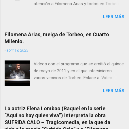
atención a Filomena Arias y todos en Torbeo
conocemos y valoramos la importancia que en
LEER MÁS
el pasado siglo tuvo esta “curandeira” por sus
“obras y milagros”, pero también como
excelente difusora del nombre de nuestro
Filomena Arias, meiga de Torbeo, en Cuarto
pueblo, no en vano es reconocida por muchos
Milenio.
estudiosos del tema como “ probablemente la
-
abril 19, 2023
más importante curandera de Galicia” . En
esta ocasión retomamos el tema para hacer
Videos con el programa que se emitió el quince
mención a ANTON PATIÑO REGUEIRA (ya
de mayo de 2011 y en el que intervinieron
fallecido) cuyo empeño por estudiar y dar a
varios vecinos de Torbeo. Enlace a: Video
conocer a esta “sabia” y por ende a Torbeo no
Cuarto Milenio Video con programa original
le fue nunca suficientemente reconocido.
LEER MÁS
completo emitido en CUARTO MILENIO En
También reproducimos integro el articulo que
Facebook otra copia con mejor resolución:
en el año 2000 publico Ángel Arnaiz recogiendo
Facebook CUARTO MILENIO - Filomena Arias.
información de primera mano que le
La actriz Elena Lombao (Raquel en la serie
suministraron David (nieto de Filomena) y
“Aquí no hay quien viva”) interpreta la obra
algunos vecinos mas del pueblo.
SUFRIDA CALO – Tragicomedia, en la que da
Dejamos para otro momento la ...