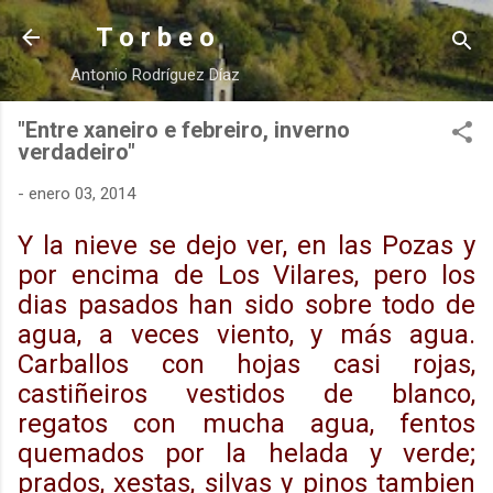
Ir al contenido principal
T o r b e o
Antonio Rodríguez Díaz
"Entre xaneiro e febreiro, inverno
verdadeiro"
-
enero 03, 2014
Y la nieve se dejo ver, en las Pozas y
por encima de Los Vilares, pero los
dias pasados han sido sobre todo de
agua, a veces viento, y más agua.
Carballos con hojas casi rojas,
castiñeiros vestidos de blanco,
regatos con mucha agua, fentos
quemados por la helada y verde;
prados, xestas, silvas y pinos tambien