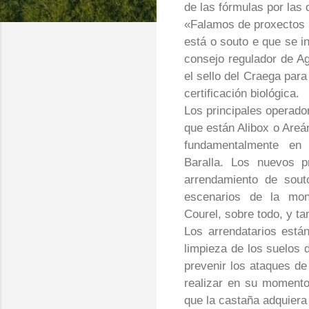
de las fórmulas por las 
«
Falamos de proxectos 
está o souto e que se i
consejo regulador de Ag
el sello del Craega par
certificación biológica.
Los principales operador
que están Alibox o Areá
fundamentalmente e
Baralla. Los nuevos p
arrendamiento de
sout
escenarios de la mon
Courel, sobre todo, y t
Los arrendatarios está
limpieza de los suelos 
prevenir los ataques de
realizar en su momento
que la castaña adquiera