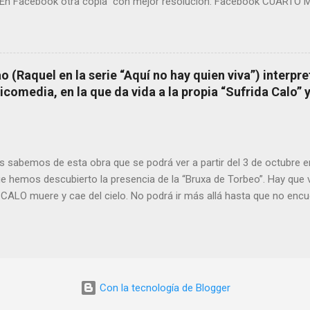
En Facebook otra copia con mejor resolución: Facebook CUARTO MI
 (Raquel en la serie “Aquí no hay quien viva”) interpre
omedia, en la que da vida a la propia “Sufrida Calo” 
 sabemos de esta obra que se podrá ver a partir del 3 de octubre 
ue hemos descubierto la presencia de la “Bruxa de Torbeo”. Hay que v
CALO muere y cae del cielo. No podrá ir más allá hasta que no encu
larga En nuestra vida vamos almacenando experiencias en el olvido 
confusos. SUFRIDA no podrá ir más allá hasta que no descubra toda
 Una vez descubiertas deberá decidir: Quién es en realidad. HORARIO
ubre Producción: Las Grotesqués Dirección: Borja Echevarría y Ele
mbao y Borja Echevarría Reparto: Elena Lombao: Sufrida Calo y Fil
Con la tecnología de Blogger
eatrosluchana.es/cartelera/sufrida-calo/ ELENA LOMBAO.- Elena Lom