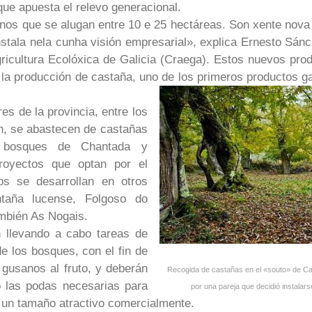
que apuesta el relevo generacional.
nos que se alugan entre 10 e 25 hectáreas. Son xente nova
nstala nela cunha visión empresarial
», explica Ernesto Sánc
ricultura Ecolóxica de Galicia (Craega). Estos nuevos pro
a la producción de castaña, uno de los primeros productos ga
es de la provincia, entre los
n, se abastecen de castañas
n bosques de Chantada y
royectos que optan por el
os
se desarrollan en otros
taña lucense, Folgoso do
ambién As Nogais.
n llevando a cabo tareas de
de los bosques, con el fin de
 gusanos al fruto, y deberán
Recogida de castañas en el «souto» de Cas
 las podas necesarias para
por una pareja que decidió instalars
 un tamaño atractivo comercialmente.