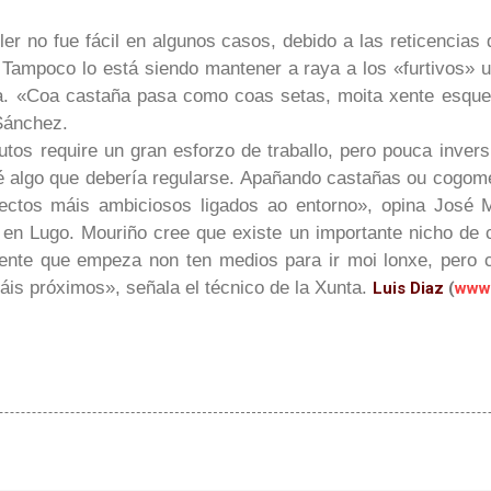
ler no fue fácil en algunos casos, debido a las reticencias 
 Tampoco lo está siendo mantener a raya a los «furtivos» 
. «
Coa castaña pasa como coas setas, moita xente esque
Sánchez.
utos require un gran esforzo de traballo, pero pouca inve
e é algo que debería regularse. Apañando castañas ou cogo
ectos máis ambiciosos ligados ao entorno
», opina José M
 en Lugo. Mouriño cree que existe un importante nicho de
ente que empeza non ten medios para ir moi lonxe, pero
áis próximos
», señala el técnico de la Xunta.
Luis Diaz
(
www.