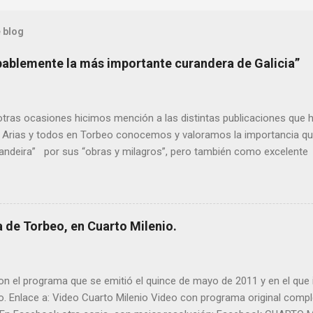
 blog
bablemente la más importante curandera de Galicia”
ras ocasiones hicimos mención a las distintas publicaciones que 
 Arias y todos en Torbeo conocemos y valoramos la importancia que
randeira” por sus “obras y milagros”, pero también como excelent
pueblo, no en vano es reconocida por muchos estudiosos del tema 
rtante curandera de Galicia” . En esta ocasión retomamos el te
TIÑO REGUEIRA (ya fallecido) cuyo empeño por estudiar y dar a co
orbeo no le fue nunca suficientemente reconocido. También reproduc
 de Torbeo, en Cuarto Milenio.
l año 2000 publico Ángel Arnaiz recogiendo información de primera 
ieto de Filomena) y algunos vecinos mas del pueblo. Dejamos par
n el programa que se emitió el quince de mayo de 2011 y en el que i
o. Enlace a: Video Cuarto Milenio Video con programa original com