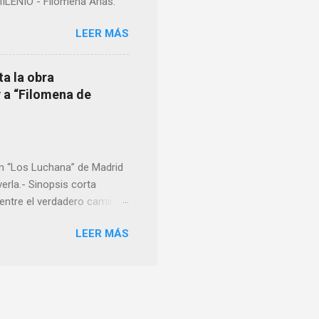
LENIO - Filomena Arias.
LEER MÁS
ta la obra
y a “Filomena de
en “Los Luchana” de Madrid
erla.- Sinopsis corta
entre el verdadero camino.
que nos van llevando por
LEER MÁS
s esas experiencias
S: Lunes – 21:00 | Estreno:
na Lombao Dramaturgia:
omena de Torbeo
bao rige la compañía LAS