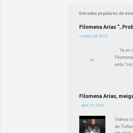
Entradas populares de este
Filomena Arias “..Pro
-
marzo 24, 2015
Ya en ot
Filomena
esta “cu
nuestro 
más impo
ANTON PA
ende a T
Filomena Arias, meiga
que en e
-
abril 19, 2023
David (n
Videos co
de Torbe