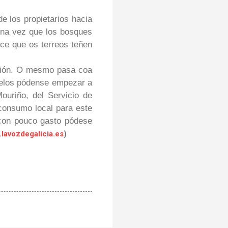
de los propietarios hacia
una vez que los bosques
ce que os terreos teñen
rsión. O mesmo pasa coa
melos pódense empezar a
ouriño, del Servicio de
 consumo local para este
 con pouco gasto pódese
lavozdegalicia.es
)