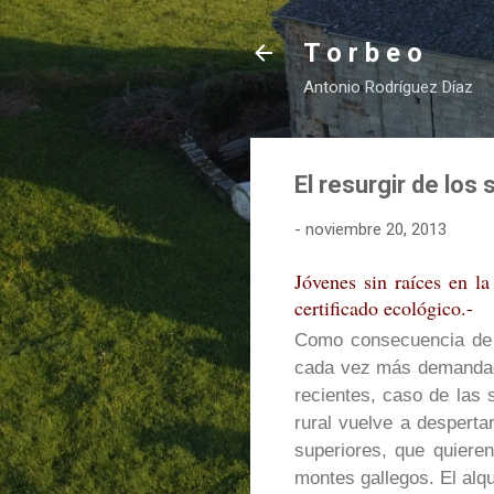
T o r b e o
Antonio Rodríguez Díaz
El resurgir de los
-
noviembre 20, 2013
Jóvenes sin raíces en l
certificado ecológico.-
Como consecuencia de l
cada vez más demandado
recientes, caso de las
rural vuelve a desperta
superiores, que quieren
montes gallegos. El alqu