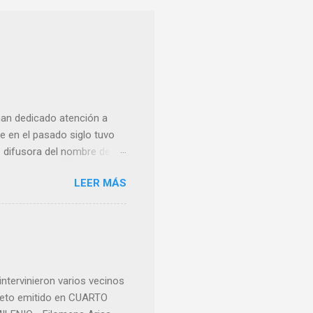
han dedicado atención a
 en el pasado siglo tuvo
e difusora del nombre de
como “ probablemente la
LEER MÁS
ma para hacer mención a
nocer a esta “sabia” y por
imos integro el articulo
mano que le suministraron
a otro momento la ...
ntervinieron varios vecinos
pleto emitido en CUARTO