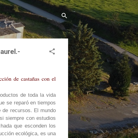
aurel.-
cción de castañas con el
oductos de toda la vida
ue se reparó en tiempos
e de recursos. El mundo
asi siempre con estudios
vechada que esconden los
ducción ecológica, es una