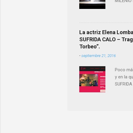
MILENIO 
La actriz Elena Lombao
SUFRIDA CALO – Tragic
Torbeo”.
-
septiembre 21, 2016
Poco más
y en la q
SUFRIDA 
Sinopsis 
lugares 
borradas.
3 de oct
Elena Lo
http://t