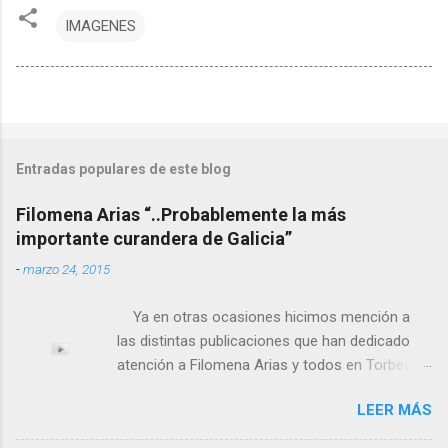
IMAGENES
Entradas populares de este blog
Filomena Arias “..Probablemente la más
importante curandera de Galicia”
-
marzo 24, 2015
Ya en otras ocasiones hicimos mención a
las distintas publicaciones que han dedicado
atención a Filomena Arias y todos en Torbeo
conocemos y valoramos la importancia que en
LEER MÁS
el pasado siglo tuvo esta “curandeira” por sus
“obras y milagros”, pero también como