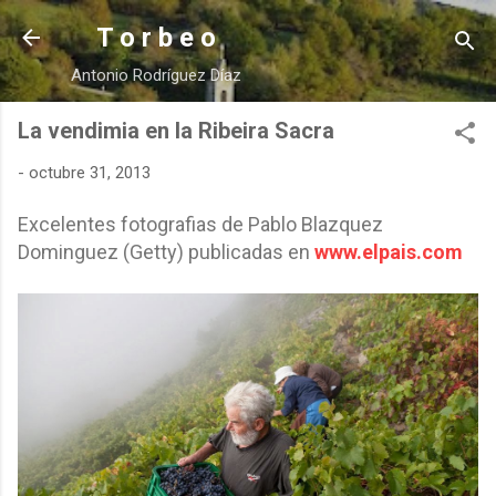
Ir al contenido principal
T o r b e o
Antonio Rodríguez Díaz
La vendimia en la Ribeira Sacra
-
octubre 31, 2013
Excelentes fotografias de Pablo Blazquez
Dominguez (Getty) publicadas en
www.elpais.com