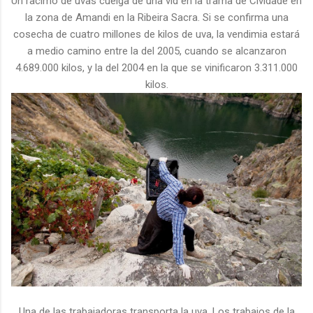
Un racimo de uvas cuelga de una vid en la trama de Cividade en
la zona de Amandi en la Ribeira Sacra. Si se confirma una
cosecha de cuatro millones de kilos de uva, la vendimia estará
a medio camino entre la del 2005, cuando se alcanzaron
4.689.000 kilos, y la del 2004 en la que se vinificaron 3.311.000
kilos.
Una de las trabajadoras transporta la uva. Los trabajos de la