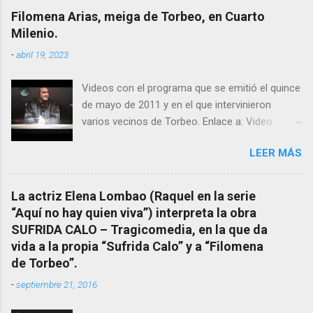
excelente difusora del nombre de nuestro
Filomena Arias, meiga de Torbeo, en Cuarto
pueblo, no en vano es reconocida por muchos
Milenio.
estudiosos del tema como “ probablemente la
-
abril 19, 2023
más importante curandera de Galicia” . En
esta ocasión retomamos el tema para hacer
Videos con el programa que se emitió el quince
mención a ANTON PATIÑO REGUEIRA (ya
de mayo de 2011 y en el que intervinieron
fallecido) cuyo empeño por estudiar y dar a
varios vecinos de Torbeo. Enlace a: Video
conocer a esta “sabia” y por ende a Torbeo no
Cuarto Milenio Video con programa original
le fue nunca suficientemente reconocido.
LEER MÁS
completo emitido en CUARTO MILENIO En
También reproducimos integro el articulo que
Facebook otra copia con mejor resolución:
en el año 2000 publico Ángel Arnaiz recogiendo
Facebook CUARTO MILENIO - Filomena Arias.
información de primera mano que le
La actriz Elena Lombao (Raquel en la serie
suministraron David (nieto de Filomena) y
“Aquí no hay quien viva”) interpreta la obra
algunos vecinos mas del pueblo.
SUFRIDA CALO – Tragicomedia, en la que da
Dejamos para otro momento la ...
vida a la propia “Sufrida Calo” y a “Filomena
de Torbeo”.
-
septiembre 21, 2016