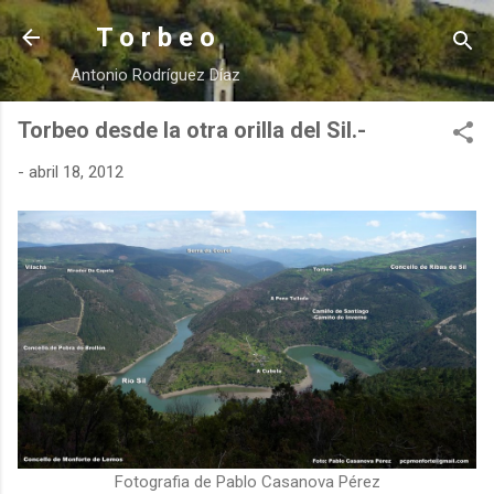
Ir al contenido principal
T o r b e o
Antonio Rodríguez Díaz
Torbeo desde la otra orilla del Sil.-
-
abril 18, 2012
Fotografia de Pablo Casanova Pérez