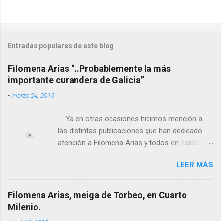
Entradas populares de este blog
Filomena Arias “..Probablemente la más
importante curandera de Galicia”
-
marzo 24, 2015
Ya en otras ocasiones hicimos mención a
las distintas publicaciones que han dedicado
atención a Filomena Arias y todos en Torbeo
conocemos y valoramos la importancia que en
LEER MÁS
el pasado siglo tuvo esta “curandeira” por sus
“obras y milagros”, pero también como
excelente difusora del nombre de nuestro
Filomena Arias, meiga de Torbeo, en Cuarto
pueblo, no en vano es reconocida por muchos
Milenio.
estudiosos del tema como “ probablemente la