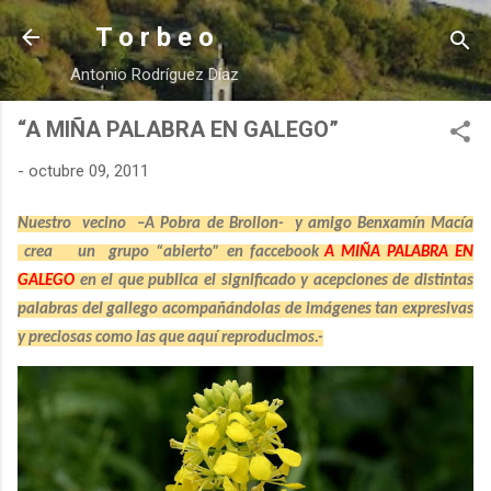
Ir al contenido principal
T o r b e o
Antonio Rodríguez Díaz
“A MIÑA PALABRA EN GALEGO”
-
octubre 09, 2011
Nuestro
vecino
–A Pobra de Brollon-
y amigo Benxamín Macía
crea
un
grupo “abierto” en faccebook
A MIÑA PALABRA EN
GALEGO
en el que publica el significado y acepciones de distintas
palabras del gallego acompañándolas de imágenes tan expresivas
y preciosas como las que aquí reproducimos.-