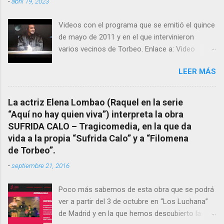
-
abril 19, 2023
más importante curandera de Galicia” . En
esta ocasión retomamos el tema para hacer
Videos con el programa que se emitió el quince
mención a ANTON PATIÑO REGUEIRA (ya
de mayo de 2011 y en el que intervinieron
fallecido) cuyo empeño por estudiar y dar a
varios vecinos de Torbeo. Enlace a: Video
conocer a esta “sabia” y por ende a Torbeo no
Cuarto Milenio Video con programa original
le fue nunca suficientemente reconocido.
LEER MÁS
completo emitido en CUARTO MILENIO En
También reproducimos integro el articulo que
Facebook otra copia con mejor resolución:
en el año 2000 publico Ángel Arnaiz recogiendo
Facebook CUARTO MILENIO - Filomena Arias.
información de primera mano que le
La actriz Elena Lombao (Raquel en la serie
suministraron David (nieto de Filomena) y
“Aquí no hay quien viva”) interpreta la obra
algunos vecinos mas del pueblo.
SUFRIDA CALO – Tragicomedia, en la que da
Dejamos para otro momento la ...
vida a la propia “Sufrida Calo” y a “Filomena
de Torbeo”.
-
septiembre 21, 2016
Poco más sabemos de esta obra que se podrá
ver a partir del 3 de octubre en “Los Luchana”
de Madrid y en la que hemos descubierto la