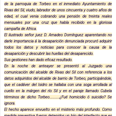
de la parroquia de Torbeo en el inmediato Ayuntamiento de
Rivas del Sil, viudo, labrador de unos cincuenta y cuatro años de
edad, el cual venia cobrando una pensión de treinta reales
mensuales por una cruz que había recibido en la gloriosa
campaña de Africa.
El ilustrado señor juez D. Amadeo Domínguez aparentando no
darle importancia á la desaparición denunciada procuró adquirir
todos los datos y noticias para conocer la causa de la
desaparición y descubrir las huellas del desaparecido.
Sus gestiones han dado eficaz resultado.
En la noche de anteayer se presentó al Juzgado una
comunicación del alcalde de Rivas del Sil con referencia a los
datos adquiridos del alcalde de barrio de Torbeo, participándole,
que el cadáver del Isidro se hallaba con una soga arrollada al
cuello en la márgen del río Sil y en el paraje llamado Cubela
términos de dicho Torbeo.…………¿Fué homicidio ó suicidio? Se
ignora.
El hecho aparece envuelto en el misterio más profundo. Como
medida preventiva fueron detenidos un hijo del interfecto que es